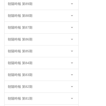
朝陽時報 第89期
朝陽時報 第88期
朝陽時報 第87期
朝陽時報 第86期
朝陽時報 第85期
朝陽時報 第84期
朝陽時報 第83期
朝陽時報 第82期
朝陽時報 第81期