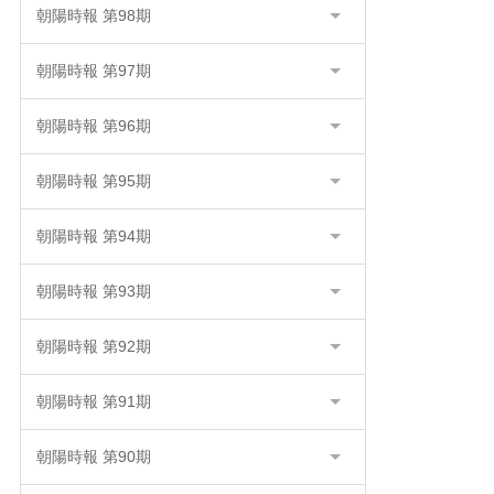
朝陽時報 第98期
朝陽時報 第97期
朝陽時報 第96期
朝陽時報 第95期
朝陽時報 第94期
朝陽時報 第93期
朝陽時報 第92期
朝陽時報 第91期
朝陽時報 第90期