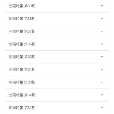
朝陽時報 第39期
朝陽時報 第38期
朝陽時報 第37期
朝陽時報 第36期
朝陽時報 第35期
朝陽時報 第34期
朝陽時報 第33期
朝陽時報 第32期
朝陽時報 第31期