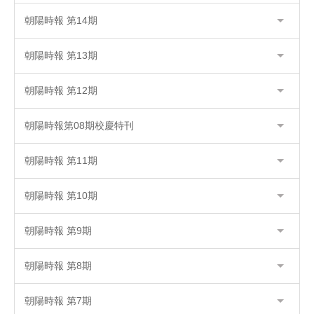
朝陽時報 第14期
朝陽時報 第13期
朝陽時報 第12期
朝陽時報第08期校慶特刊
朝陽時報 第11期
朝陽時報 第10期
朝陽時報 第9期
朝陽時報 第8期
朝陽時報 第7期