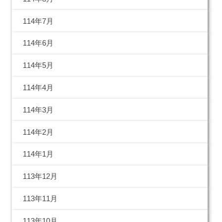
114年7月
114年6月
114年5月
114年4月
114年3月
114年2月
114年1月
113年12月
113年11月
113年10月