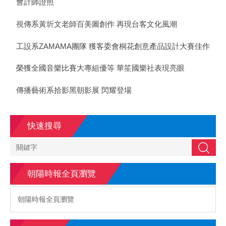
會計師證照
視傳系黃圻文老師百美圖創作 再現台客文化風潮
工設系ZAMAMA團隊 獲客委會桐花創意產品設計大賽佳作
榮獲全國音樂比賽大專組優等 華笙國樂社表現亮眼
傳播藝術系拾影黑朝影展 閃耀登場
快速搜尋
搜尋
朝陽時報全頁瀏覽
朝陽時報全頁瀏覽