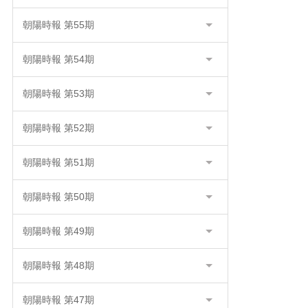
朝陽時報 第55期
朝陽時報 第54期
朝陽時報 第53期
朝陽時報 第52期
朝陽時報 第51期
朝陽時報 第50期
朝陽時報 第49期
朝陽時報 第48期
朝陽時報 第47期