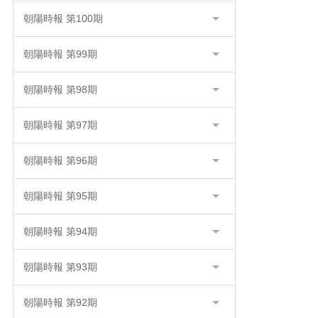
朝陽時報 第100期
朝陽時報 第99期
朝陽時報 第98期
朝陽時報 第97期
朝陽時報 第96期
朝陽時報 第95期
朝陽時報 第94期
朝陽時報 第93期
朝陽時報 第92期