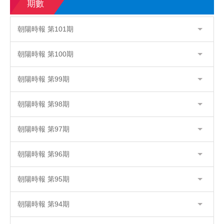
期數
朝陽時報 第101期
朝陽時報 第100期
朝陽時報 第99期
朝陽時報 第98期
朝陽時報 第97期
朝陽時報 第96期
朝陽時報 第95期
朝陽時報 第94期