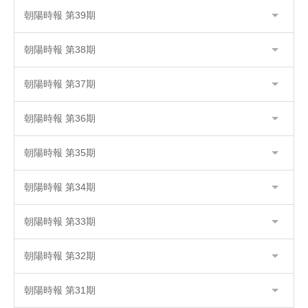
朝陽時報 第39期
朝陽時報 第38期
朝陽時報 第37期
朝陽時報 第36期
朝陽時報 第35期
朝陽時報 第34期
朝陽時報 第33期
朝陽時報 第32期
朝陽時報 第31期