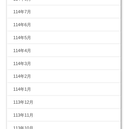
114年7月
114年6月
114年5月
114年4月
114年3月
114年2月
114年1月
113年12月
113年11月
113年10月