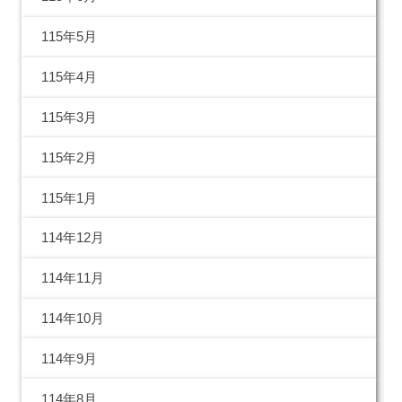
115年5月
115年4月
115年3月
115年2月
115年1月
114年12月
114年11月
114年10月
114年9月
114年8月