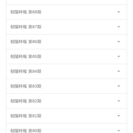
朝陽時報 第88期
朝陽時報 第87期
朝陽時報 第86期
朝陽時報 第85期
朝陽時報 第84期
朝陽時報 第83期
朝陽時報 第82期
朝陽時報 第81期
朝陽時報 第80期