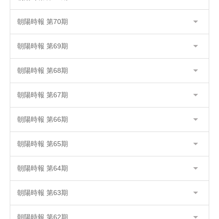
朝陽時報 第70期
朝陽時報 第69期
朝陽時報 第68期
朝陽時報 第67期
朝陽時報 第66期
朝陽時報 第65期
朝陽時報 第64期
朝陽時報 第63期
朝陽時報 第62期