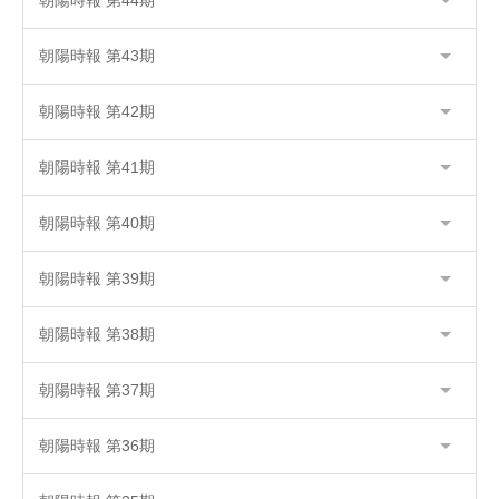
朝陽時報 第43期
朝陽時報 第42期
朝陽時報 第41期
朝陽時報 第40期
朝陽時報 第39期
朝陽時報 第38期
朝陽時報 第37期
朝陽時報 第36期