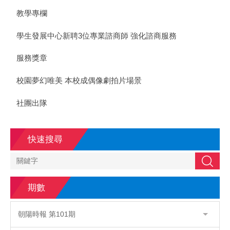
教學專欄
學生發展中心新聘3位專業諮商師 強化諮商服務
服務獎章
校園夢幻唯美 本校成偶像劇拍片場景
社團出隊
快速搜尋
搜尋
期數
朝陽時報 第101期