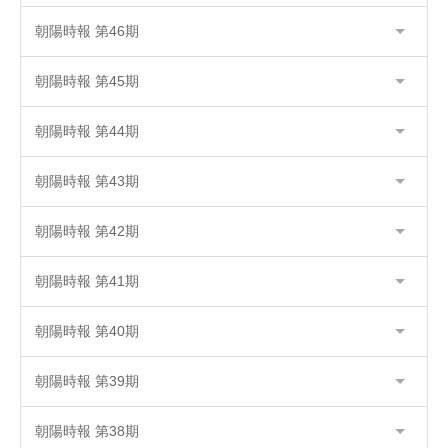
朝陽時報 第46期
朝陽時報 第45期
朝陽時報 第44期
朝陽時報 第43期
朝陽時報 第42期
朝陽時報 第41期
朝陽時報 第40期
朝陽時報 第39期
朝陽時報 第38期