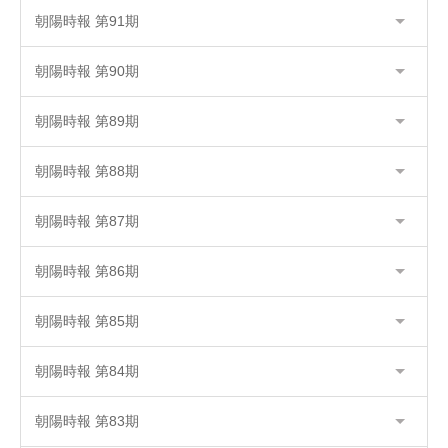
朝陽時報 第91期
朝陽時報 第90期
朝陽時報 第89期
朝陽時報 第88期
朝陽時報 第87期
朝陽時報 第86期
朝陽時報 第85期
朝陽時報 第84期
朝陽時報 第83期