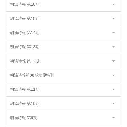
朝陽時報 第16期
朝陽時報 第15期
朝陽時報 第14期
朝陽時報 第13期
朝陽時報 第12期
朝陽時報第08期校慶特刊
朝陽時報 第11期
朝陽時報 第10期
朝陽時報 第9期