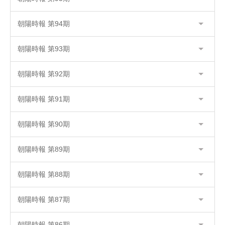
朝陽時報 第94期
朝陽時報 第93期
朝陽時報 第92期
朝陽時報 第91期
朝陽時報 第90期
朝陽時報 第89期
朝陽時報 第88期
朝陽時報 第87期
朝陽時報 第86期