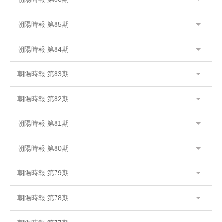
朝陽時報 第85期
朝陽時報 第84期
朝陽時報 第83期
朝陽時報 第82期
朝陽時報 第81期
朝陽時報 第80期
朝陽時報 第79期
朝陽時報 第78期