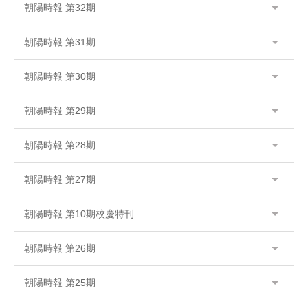
朝陽時報 第32期
朝陽時報 第31期
朝陽時報 第30期
朝陽時報 第29期
朝陽時報 第28期
朝陽時報 第27期
朝陽時報 第10期校慶特刊
朝陽時報 第26期
朝陽時報 第25期