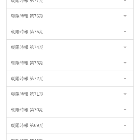
朝陽時報 第77期
朝陽時報 第76期
朝陽時報 第75期
朝陽時報 第74期
朝陽時報 第73期
朝陽時報 第72期
朝陽時報 第71期
朝陽時報 第70期
朝陽時報 第69期