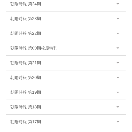
朝陽時報 第24期
朝陽時報 第23期
朝陽時報 第22期
朝陽時報 第09期校慶特刊
朝陽時報 第21期
朝陽時報 第20期
朝陽時報 第19期
朝陽時報 第18期
朝陽時報 第17期