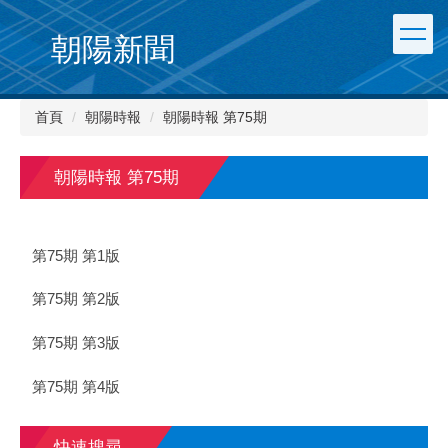
朝陽新聞
首頁
朝陽時報
朝陽時報 第75期
朝陽時報 第75期
第75期 第1版
第75期 第2版
第75期 第3版
第75期 第4版
快速搜尋