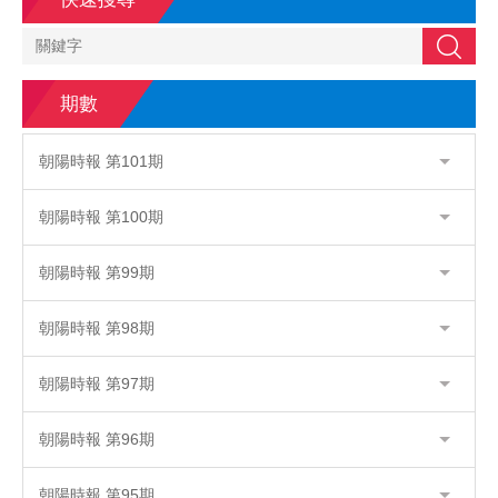
搜尋
期數
朝陽時報 第101期
朝陽時報 第100期
朝陽時報 第99期
朝陽時報 第98期
朝陽時報 第97期
朝陽時報 第96期
朝陽時報 第95期