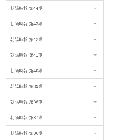
朝陽時報 第44期
朝陽時報 第43期
朝陽時報 第42期
朝陽時報 第41期
朝陽時報 第40期
朝陽時報 第39期
朝陽時報 第38期
朝陽時報 第37期
朝陽時報 第36期