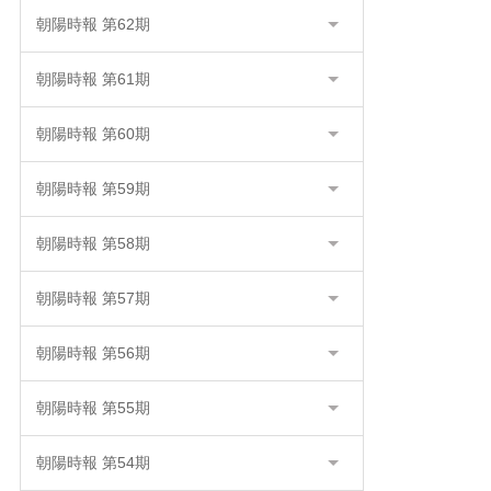
朝陽時報 第62期
朝陽時報 第61期
朝陽時報 第60期
朝陽時報 第59期
朝陽時報 第58期
朝陽時報 第57期
朝陽時報 第56期
朝陽時報 第55期
朝陽時報 第54期