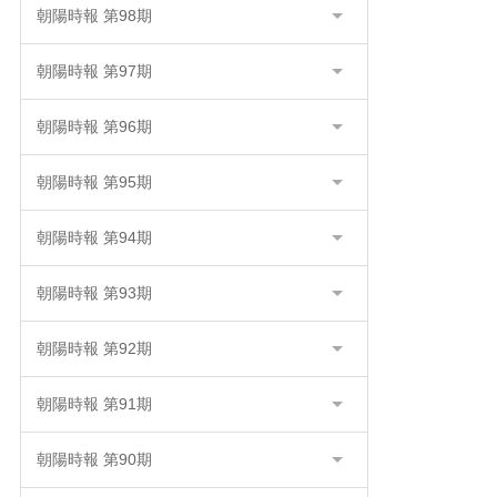
朝陽時報 第98期
朝陽時報 第97期
朝陽時報 第96期
朝陽時報 第95期
朝陽時報 第94期
朝陽時報 第93期
朝陽時報 第92期
朝陽時報 第91期
朝陽時報 第90期