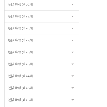
朝陽時報 第80期
朝陽時報 第79期
朝陽時報 第78期
朝陽時報 第77期
朝陽時報 第76期
朝陽時報 第75期
朝陽時報 第74期
朝陽時報 第73期
朝陽時報 第72期