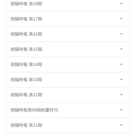
朝陽時報 第18期
朝陽時報 第17期
朝陽時報 第16期
朝陽時報 第15期
朝陽時報 第14期
朝陽時報 第13期
朝陽時報 第12期
朝陽時報第08期校慶特刊
朝陽時報 第11期