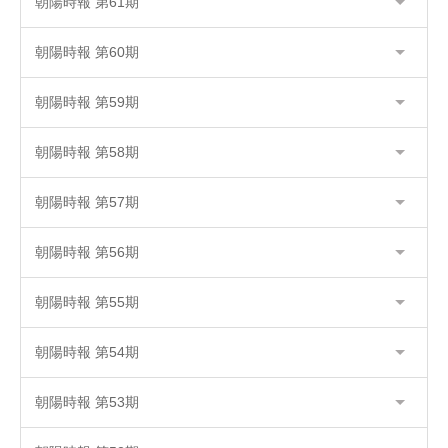
朝陽時報 第61期
朝陽時報 第60期
朝陽時報 第59期
朝陽時報 第58期
朝陽時報 第57期
朝陽時報 第56期
朝陽時報 第55期
朝陽時報 第54期
朝陽時報 第53期