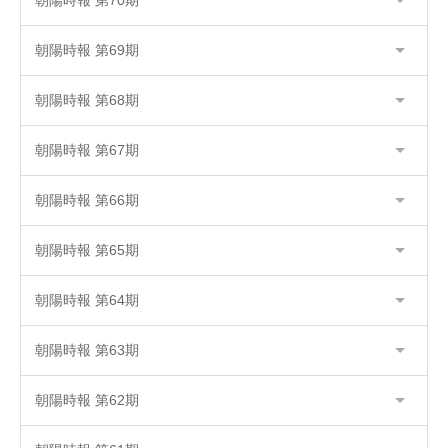
朝陽時報 第69期
朝陽時報 第68期
朝陽時報 第67期
朝陽時報 第66期
朝陽時報 第65期
朝陽時報 第64期
朝陽時報 第63期
朝陽時報 第62期