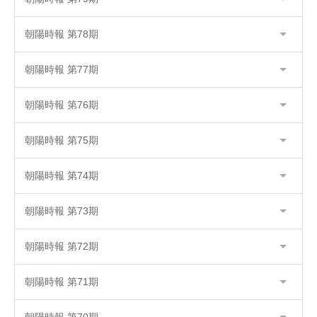
朝陽時報 第78期
朝陽時報 第77期
朝陽時報 第76期
朝陽時報 第75期
朝陽時報 第74期
朝陽時報 第73期
朝陽時報 第72期
朝陽時報 第71期
朝陽時報 第70期