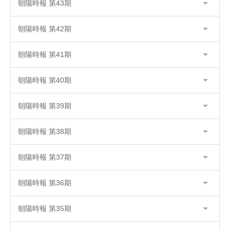
朝陽時報 第43期
朝陽時報 第42期
朝陽時報 第41期
朝陽時報 第40期
朝陽時報 第39期
朝陽時報 第38期
朝陽時報 第37期
朝陽時報 第36期
朝陽時報 第35期