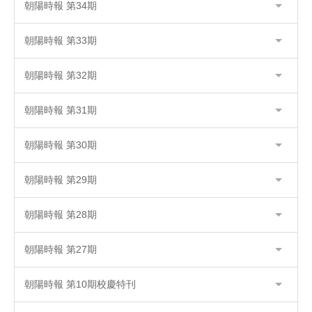
朝陽時報 第34期
朝陽時報 第33期
朝陽時報 第32期
朝陽時報 第31期
朝陽時報 第30期
朝陽時報 第29期
朝陽時報 第28期
朝陽時報 第27期
朝陽時報 第10期校慶特刊