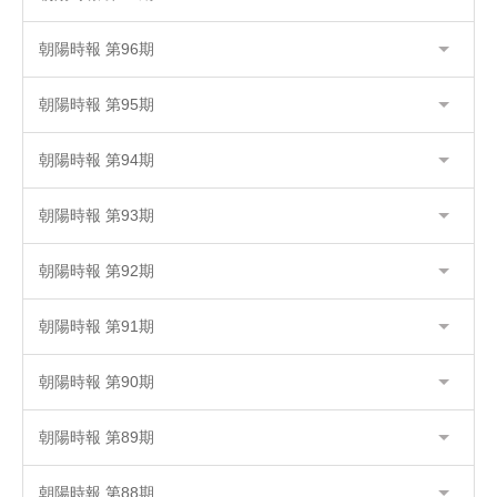
朝陽時報 第96期
朝陽時報 第95期
朝陽時報 第94期
朝陽時報 第93期
朝陽時報 第92期
朝陽時報 第91期
朝陽時報 第90期
朝陽時報 第89期
朝陽時報 第88期