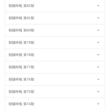
朝陽時報 第82期
朝陽時報 第81期
朝陽時報 第80期
朝陽時報 第79期
朝陽時報 第78期
朝陽時報 第77期
朝陽時報 第76期
朝陽時報 第75期
朝陽時報 第74期