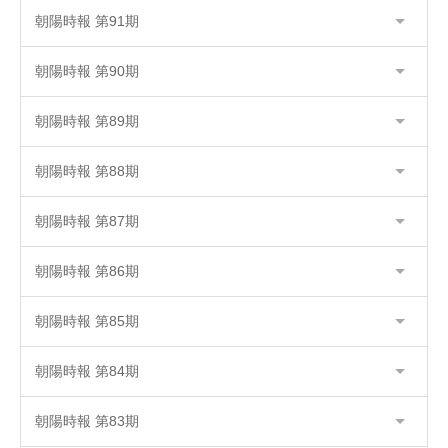
朝陽時報 第91期
朝陽時報 第90期
朝陽時報 第89期
朝陽時報 第88期
朝陽時報 第87期
朝陽時報 第86期
朝陽時報 第85期
朝陽時報 第84期
朝陽時報 第83期