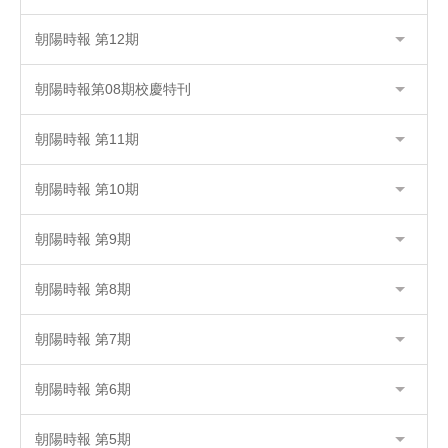
朝陽時報 第12期
朝陽時報第08期校慶特刊
朝陽時報 第11期
朝陽時報 第10期
朝陽時報 第9期
朝陽時報 第8期
朝陽時報 第7期
朝陽時報 第6期
朝陽時報 第5期