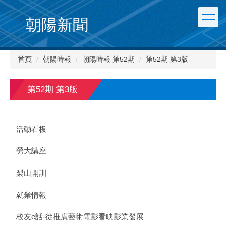
朝陽新聞
首頁
朝陽時報
朝陽時報 第52期
第52期 第3版
第52期 第3版
活動看板
勞大講座
梨山開訓
就業情報
校友e話-從推廣藝術電影看映影業發展