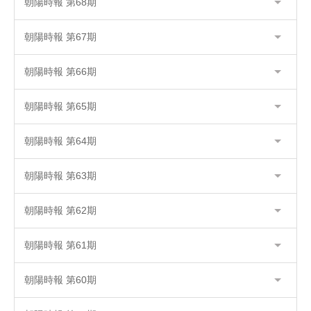
朝陽時報 第68期
朝陽時報 第67期
朝陽時報 第66期
朝陽時報 第65期
朝陽時報 第64期
朝陽時報 第63期
朝陽時報 第62期
朝陽時報 第61期
朝陽時報 第60期