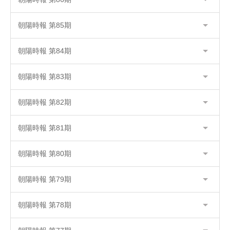
朝陽時報 第85期
朝陽時報 第84期
朝陽時報 第83期
朝陽時報 第82期
朝陽時報 第81期
朝陽時報 第80期
朝陽時報 第79期
朝陽時報 第78期