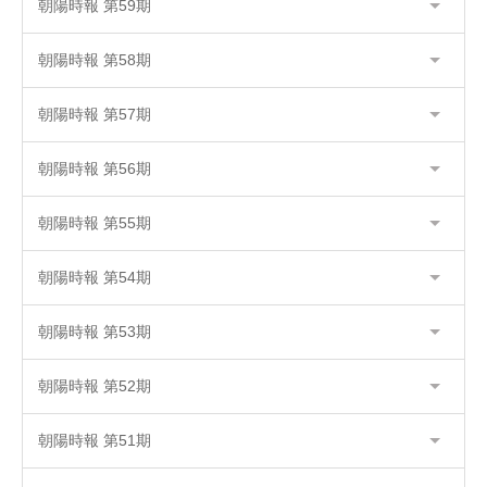
朝陽時報 第59期
朝陽時報 第58期
朝陽時報 第57期
朝陽時報 第56期
朝陽時報 第55期
朝陽時報 第54期
朝陽時報 第53期
朝陽時報 第52期
朝陽時報 第51期