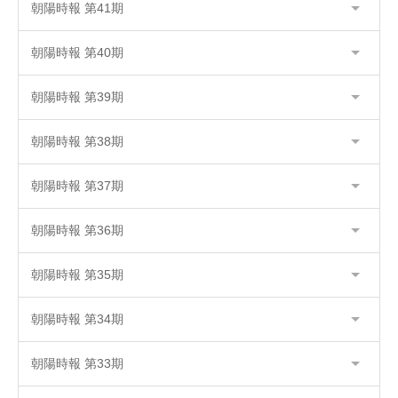
朝陽時報 第41期
朝陽時報 第40期
朝陽時報 第39期
朝陽時報 第38期
朝陽時報 第37期
朝陽時報 第36期
朝陽時報 第35期
朝陽時報 第34期
朝陽時報 第33期