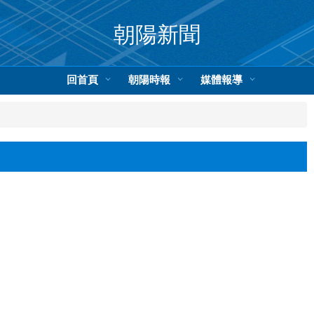
朝陽新聞
回首頁
朝陽時報
媒體報導