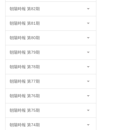
朝陽時報 第82期
朝陽時報 第81期
朝陽時報 第80期
朝陽時報 第79期
朝陽時報 第78期
朝陽時報 第77期
朝陽時報 第76期
朝陽時報 第75期
朝陽時報 第74期