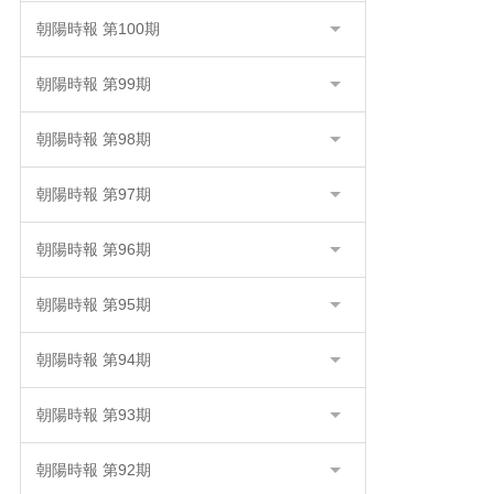
朝陽時報 第100期
朝陽時報 第99期
朝陽時報 第98期
朝陽時報 第97期
朝陽時報 第96期
朝陽時報 第95期
朝陽時報 第94期
朝陽時報 第93期
朝陽時報 第92期