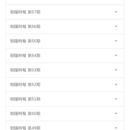
朝陽時報 第57期
朝陽時報 第56期
朝陽時報 第55期
朝陽時報 第54期
朝陽時報 第53期
朝陽時報 第52期
朝陽時報 第51期
朝陽時報 第50期
朝陽時報 第49期