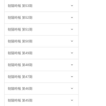
朝陽時報 第53期
朝陽時報 第52期
朝陽時報 第51期
朝陽時報 第50期
朝陽時報 第49期
朝陽時報 第48期
朝陽時報 第47期
朝陽時報 第46期
朝陽時報 第45期