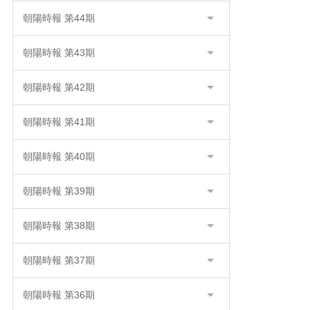
朝陽時報 第44期
朝陽時報 第43期
朝陽時報 第42期
朝陽時報 第41期
朝陽時報 第40期
朝陽時報 第39期
朝陽時報 第38期
朝陽時報 第37期
朝陽時報 第36期