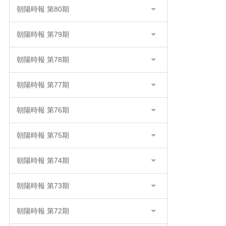
朝陽時報 第80期
朝陽時報 第79期
朝陽時報 第78期
朝陽時報 第77期
朝陽時報 第76期
朝陽時報 第75期
朝陽時報 第74期
朝陽時報 第73期
朝陽時報 第72期