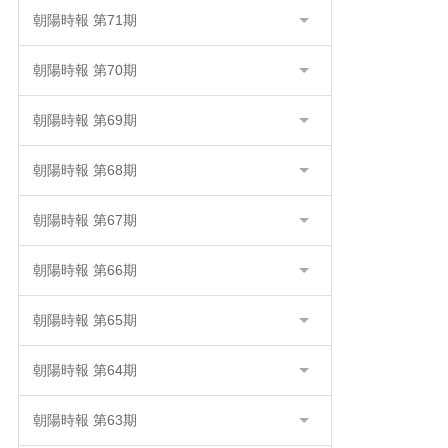
朝陽時報 第71期
朝陽時報 第70期
朝陽時報 第69期
朝陽時報 第68期
朝陽時報 第67期
朝陽時報 第66期
朝陽時報 第65期
朝陽時報 第64期
朝陽時報 第63期