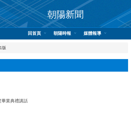
朝陽新聞
回首頁
朝陽時報
媒體報導
1版
年度畢業典禮講話