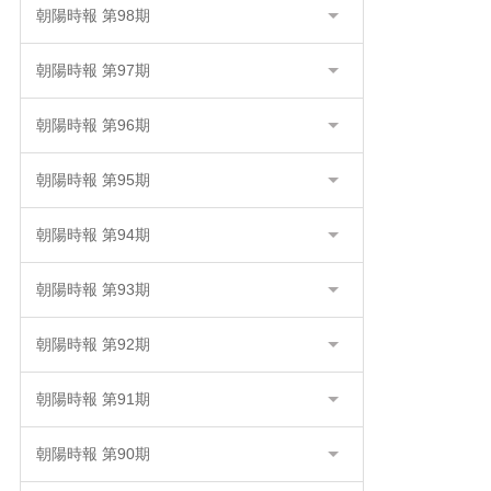
朝陽時報 第98期
朝陽時報 第97期
朝陽時報 第96期
朝陽時報 第95期
朝陽時報 第94期
朝陽時報 第93期
朝陽時報 第92期
朝陽時報 第91期
朝陽時報 第90期