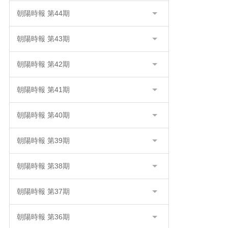
朝陽時報 第44期
朝陽時報 第43期
朝陽時報 第42期
朝陽時報 第41期
朝陽時報 第40期
朝陽時報 第39期
朝陽時報 第38期
朝陽時報 第37期
朝陽時報 第36期