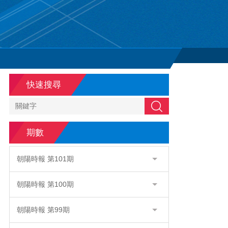
快速搜尋
搜尋
期數
朝陽時報 第101期
朝陽時報 第100期
朝陽時報 第99期