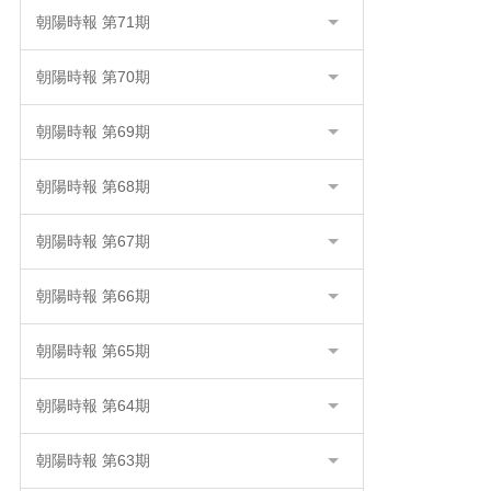
朝陽時報 第71期
朝陽時報 第70期
朝陽時報 第69期
朝陽時報 第68期
朝陽時報 第67期
朝陽時報 第66期
朝陽時報 第65期
朝陽時報 第64期
朝陽時報 第63期