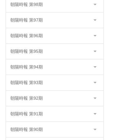
朝陽時報 第98期
朝陽時報 第97期
朝陽時報 第96期
朝陽時報 第95期
朝陽時報 第94期
朝陽時報 第93期
朝陽時報 第92期
朝陽時報 第91期
朝陽時報 第90期