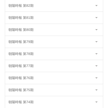
朝陽時報 第82期
朝陽時報 第81期
朝陽時報 第80期
朝陽時報 第79期
朝陽時報 第78期
朝陽時報 第77期
朝陽時報 第76期
朝陽時報 第75期
朝陽時報 第74期