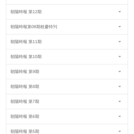
朝陽時報 第12期
朝陽時報第08期校慶特刊
朝陽時報 第11期
朝陽時報 第10期
朝陽時報 第9期
朝陽時報 第8期
朝陽時報 第7期
朝陽時報 第6期
朝陽時報 第5期