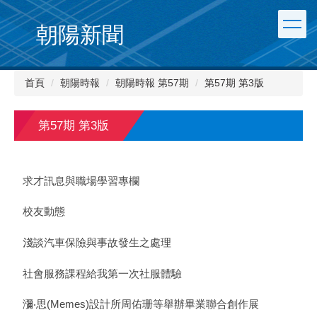
朝陽新聞
首頁
朝陽時報
朝陽時報 第57期
第57期 第3版
第57期 第3版
求才訊息與職場學習專欄
校友動態
淺談汽車保險與事故發生之處理
社會服務課程給我第一次社服體驗
瀰‧思(Memes)設計所周佑珊等舉辦畢業聯合創作展