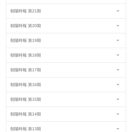
朝陽時報 第21期
朝陽時報 第20期
朝陽時報 第19期
朝陽時報 第18期
朝陽時報 第17期
朝陽時報 第16期
朝陽時報 第15期
朝陽時報 第14期
朝陽時報 第13期