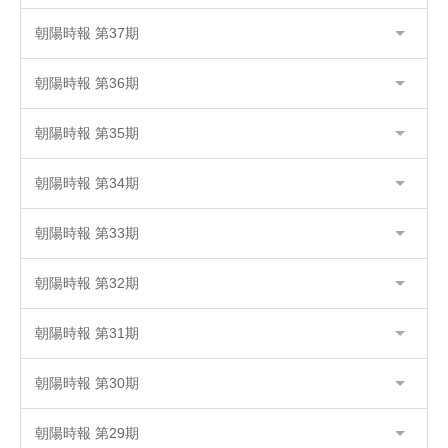
朝陽時報 第37期
朝陽時報 第36期
朝陽時報 第35期
朝陽時報 第34期
朝陽時報 第33期
朝陽時報 第32期
朝陽時報 第31期
朝陽時報 第30期
朝陽時報 第29期